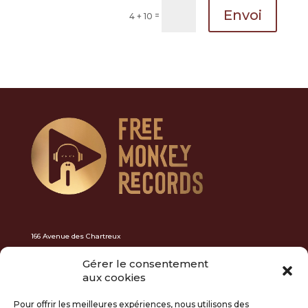
Envoi
=
4 + 10
166 Avenue des Chartreux
13004 Marseille
Gérer le consentement
N° Siret : 833161318 00013 Rcs Marseille
aux cookies
Pour offrir les meilleures expériences, nous utilisons des
freemonkeysrecords@gmail.com