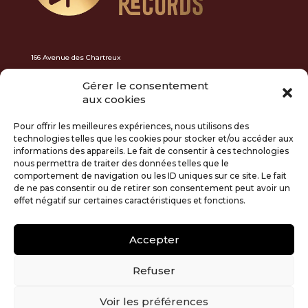
166 Avenue des Chartreux
13004 Marseille
Gérer le consentement
N° Siret : 833161318 00013 Rcs Marseille
aux cookies
Pour offrir les meilleures expériences, nous utilisons des
freemonkeysrecords@gmail.com
technologies telles que les cookies pour stocker et/ou accéder aux
Tel + 33 6 73 80 92 28
informations des appareils. Le fait de consentir à ces technologies
nous permettra de traiter des données telles que le
comportement de navigation ou les ID uniques sur ce site. Le fait
de ne pas consentir ou de retirer son consentement peut avoir un
effet négatif sur certaines caractéristiques et fonctions.
Artwork Design Fred Mouton
https://fredmouton.fr/
cfredmouton@gmail.com
Accepter
Refuser
Voir les préférences
Conditions générales
Politique de cookies